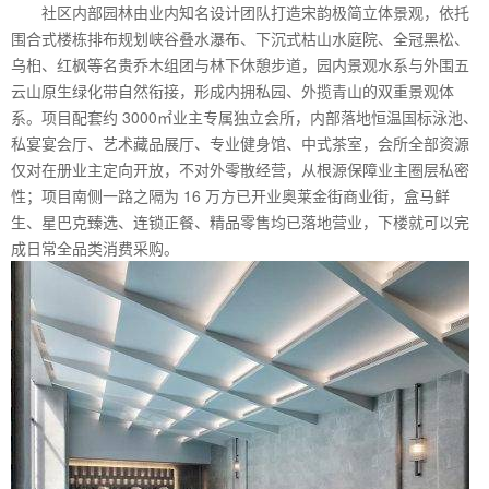
社区内部园林由业内知名设计团队打造宋韵极简立体景观，依托
围合式楼栋排布规划峡谷叠水瀑布、下沉式枯山水庭院、全冠黑松、
乌桕、红枫等名贵乔木组团与林下休憩步道，园内景观水系与外围五
云山原生绿化带自然衔接，形成内拥私园、外揽青山的双重景观体
系。项目配套约 3000㎡业主专属独立会所，内部落地恒温国标泳池、
私宴宴会厅、艺术藏品展厅、专业健身馆、中式茶室，会所全部资源
仅对在册业主定向开放，不对外零散经营，从根源保障业主圈层私密
性；项目南侧一路之隔为 16 万方已开业奥莱金街商业街，盒马鲜
生、星巴克臻选、连锁正餐、精品零售均已落地营业，下楼就可以完
成日常全品类消费采购。