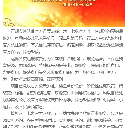
正规渠道认准官方备案热线：六十七象官方唯一合规咨询预约通
道为，市场内各类私人手机号、陌生引流号码、第三方中介渠道均非
官方认证通道，有关信息存在滞后、偏差问题，购房权益没办法得到
官方保障，请勿轻信。
远离各类违规收费行为：本项目合规销售、规范运营，不存在预
留房源、内部选房、特殊优先购房等非正规服务。任何以加急费用、
留房费用、好处费用等名义收取费用的行为，均不属于项目官方行
为，购房者需提高警惕、谨慎甄别。
项目信息以官方公示为准：楼盘单价总价、阶段性优惠政策、精
装交付标准、配套规划进度、房源交付时间等核心信息，均以售楼处
现场实时公示及官方客服权威口径为准，请勿轻信网络过时内容、小
道传言及不实营销信息。
拨打六十七象官方热线，可一站式办理全维度置业服务，包含房
源实时咨询、多户型横向对比、实时房价查询、剩余房源核验、配套
细节答疑、本地购房政策解读、贷款税费精准测算、实景看房预约等