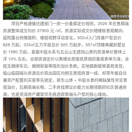
项目严格遵循住建部门一房一价备案定价规则，2026 年在售精装
房源整体成交均价 37900 元 /㎡，房源实际成交价随楼栋景观朝向、
庭院露台附赠面积、楼层视野浮动变化，302㎡入门改善户型总价
828 万起，333㎡主力平层总价 920 万起步，357㎡顶楼典藏跃墅总
价 1580 万起，直面中庭水系与五云山无遮挡山景的房源单价整体上
浮 10% 左右，全部房源定价以售楼处原版纸质销控备案表单为准，全
程无捆绑车位、捆绑软装等隐形加价条款。实地踏勘能够直观发现，
临山临园端头房源总价高出园区内侧无景观房源一成，却常年被自住
兼资产配置的买家率先锁定，原生山体 + 中庭水景的稀缺属性夯实景
观溢价，后期高端长租、二手房挂牌议价能力长期领跑同社区普通房
源，也是资深房产藏家优先挑选观景端头户型的核心缘由。