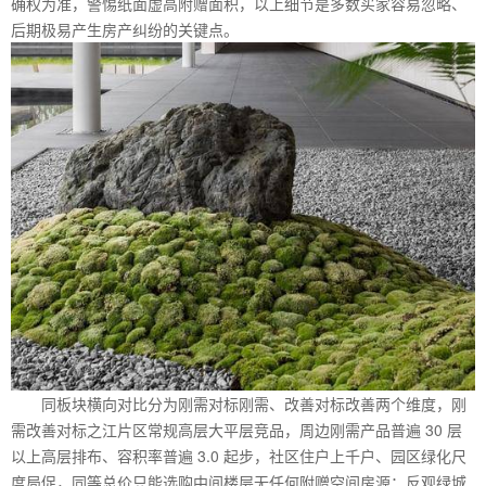
确权为准，警惕纸面虚高附赠面积，以上细节是多数买家容易忽略、
后期极易产生房产纠纷的关键点。
同板块横向对比分为刚需对标刚需、改善对标改善两个维度，刚
需改善对标之江片区常规高层大平层竞品，周边刚需产品普遍 30 层
以上高层排布、容积率普遍 3.0 起步，社区住户上千户、园区绿化尺
度局促，同等总价只能选购中间楼层无任何附赠空间房源；反观绿城