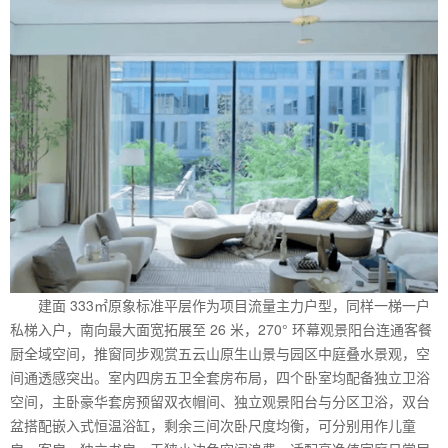
建面 333㎡原象标准平层作为项目流量主力户型，同样一梯一户
私梯入户，南向最大面宽拓展至 26 米，270° 环幕观景阳台连通客餐
厨全域空间，推窗同步观赏五云山原生山景与园区中庭叠水景观，空
间通透感突出。室内四房五卫全套房布局，四个卧室均配备独立卫浴
空间，主卧豪华套房预留双衣帽间、独立观景阳台与分区卫浴，双台
盆搭配嵌入式恒温浴缸，剩余三间次卧尺度均衡，可分别用作儿童