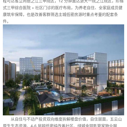
程可达省立同德之江三甲院区，12 分钟直达浙大一院之江院区，阶梯
式三甲综合医院 + 社区门诊的医疗布局，为养老自住、全家庭成员健
康筑牢保障，也是改善客群筛选主城低密房源时重点考量的配套条
件。
从自住与不动产投资双向维度拆解楼盘价值，自住层面，五云山
原生生态资源、4-6 层超低密纯改善社区、绿城金钥匙管家物业服