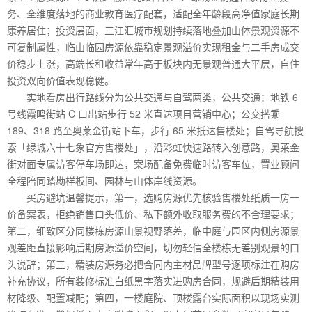
务、全维度落地的商业教育医疗配套，适配全年龄段高净值家庭长期
康养居住；投资层面，三江汇城市规划持续落地叠加山体景观资源不
可复制属性，临山临园房源依靠稳定景观溢价实现租金与二手房成交
价稳步上涨，高端长租收益常年高于板块内无景观普通大平层，自住
投资双向价值表现稳健。
实地看房出行路线分为公共交通与自驾两类，公共交通：地铁 6
号线霞鸣街站 C 口出站步行 52 米直达项目营销中心；公交搭乘
189、318 路至奥莱金街站下车，步行 65 米抵达售楼处；自驾导航搜
索「绿城六十七象官方售楼处」，沿彩虹快速路转入创意路，奥莱金
街对面专属访客停车场即达，案场配备免费临时访客车位，置业顾问
全程陪同踏勘样板间、园林与山体岸线资源。
买房避坑温馨提示，第一，选购房源优先核验售楼处纸质一房一
价备案表，拒绝销售口头低价、私下额外收取服务费的不合理要求；
第二，细致区分同楼栋房源山景视野落差，临中庭与园区内侧房源景
观差距直接影响后期房源溢价空间，切勿轻信全楼栋无差别观景的口
头说辞；第三，精装房源务必把合同内主材品牌型号逐项标注在购房
补充协议，所有装修标准白纸黑字落实进购房合同，规避后期精装用
材降级、配置减配；第四，一楼庭院、顶楼露台实际面积以现场实测