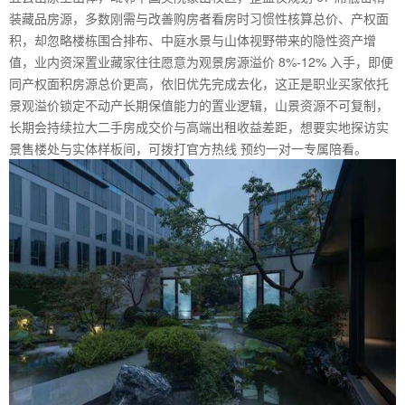
装藏品房源，多数刚需与改善购房者看房时习惯性核算总价、产权面
积，却忽略楼栋围合排布、中庭水景与山体视野带来的隐性资产增
值，业内资深置业藏家往往愿意为观景房源溢价 8%-12% 入手，即便
同产权面积房源总价更高，依旧优先完成去化，这正是职业买家依托
景观溢价锁定不动产长期保值能力的置业逻辑，山景资源不可复制，
长期会持续拉大二手房成交价与高端出租收益差距，想要实地探访实
景售楼处与实体样板间，可拨打官方热线 预约一对一专属陪看。