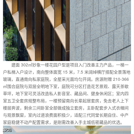
建面 302㎡妙象一楼花园户型是项目入门改善主力产品，一梯一
户私梯入户设计，南向整体面宽 15 米，7.5 米阔绰横厅搭配全景落地
玻璃，直通南向私家庭院，全屋采光面均匀开阔。房源附赠 210-366
㎡围合庭院与双层全明地下室，庭院可分区打造花艺景观、露天茶歇
草坪，地下室可灵活改造私人影音室、藏品间、健身休闲区；室内四
室五卫全套房规整布局，一楼预留南向长辈起居套房，免去老人上下
楼层奔波，剩余三间卧室全部做成独立套房，主卧配套步入式衣帽间
与观景飘窗，室内过道浪费面积极少，适配三代同堂长期自住、中产
家庭稳健不动产配置需求，是刚需改善入手主城低密藏品的优选。