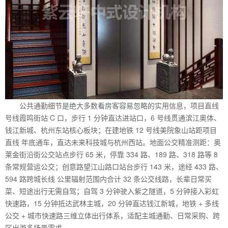
公共通勤细节是绝大多数看房客容易忽略的实用信息，项目直线
号线霞鸣街站 C 口，步行 1 分钟直达进站口，6 号线贯通滨江奥体、
钱江新城、杭州东站核心板块；在建地铁 12 号线美院象山站距项目
直线 年底通车，直达未来科技城与杭州西站。地面公交精准测距：奥
莱金街沿街公交站点步行 65 米，停靠 334 路、189 路、318 路等 8
条常规营运公交；创意路望江山路口站台步行 143 米，途经 433 路、
594 路跨城长线 公里辐射范围内合计 32 条公交线路，长辈日常买
菜、短途出行无需自驾；自驾 3 分钟驶入紫之隧道，5 分钟接入彩虹
快速路，15 分钟抵达武林主城，20 分钟直达钱江新城，地铁 + 多线
公交 + 城市快速路三维立体出行体系，适配主城通勤、日常采购、跨
区出游多场景需求。