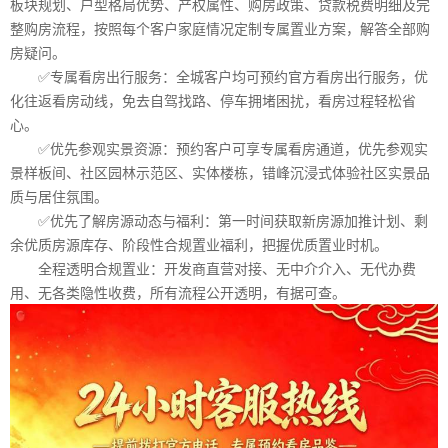
板块规划、户型格局优势、产权属性、购房政策、贷款税费明细及完
整购房流程，按照每个客户家庭情况定制专属置业方案，解答全部购
房疑问。
✅专属看房出行服务：全城客户均可预约官方看房出行服务，优
化往返看房动线，免去自驾找路、停车拥堵困扰，看房过程轻松省
心。
✅优先参观实景资源：预约客户可享专属看房通道，优先参观实
景样板间、社区园林示范区、实体楼栋，错峰沉浸式体验社区实景品
质与居住氛围。
✅优先了解房源动态与福利：第一时间获取新房源加推计划、剩
余优质房源库存、阶段性合规置业福利，把握优质置业时机。
全程透明合规置业：开发商直营对接、无中介介入、无代办费
用、无各类隐性收费，所有流程公开透明，有据可查。