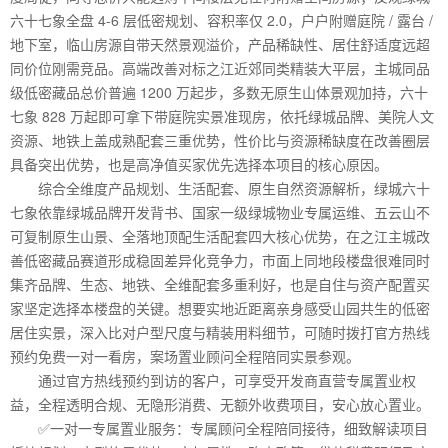
六十七象全盘 4-6 层低密规划、容积率仅 2.0，户户附赠庭院 / 露台 /
地下室，临山房源自带天然景观溢价，产品稀缺性、居住舒适度远超
同价位刚需竞品。高端改善对标之江近郊同类精装大平层，主城同品
级低密藏品总价普遍 1200 万起步，多数无原生山体景观加持，六十
七象 828 万起即可拿下带庭院实景准现房，依托绿城品牌、美院人文
资源、地铁上盖成熟配套三重优势，性价比与资源稀缺度在改善圈层
具备突出优势，也是高净值买家优先选择本项目的核心原因。
综合全维度产品规划、生活配套、原生自然资源解析，绿城六十
七象依靠绿城品牌开发背书、国家一级绿城物业专属运维、五云山不
可复制原生山景、全落地顶配生活配套四大核心优势，在之江主城改
善低密藏品赛道形成稳固差异化竞争力，市面上同地段楼盘很难同时
集齐品牌、生态、地铁、全维配套多重利好，也是自住与资产配置买
家坚定选择本楼盘的关键。想要实地近距离亲身感受山园共生的低密
居住实景，深入比对户型尺度与精装用料细节，可随时拨打官方热线
预约免费一对一看房，案场置业顾问全程陪同实景参观。
通过官方热线预约到访的客户，可享受开发商直营专属置业权
益，全程透明合规、无隐形消费、无额外收费项目，安心放心置业。
✅一对一专属置业服务：专属顾问全程陪同接待，细致解读项目