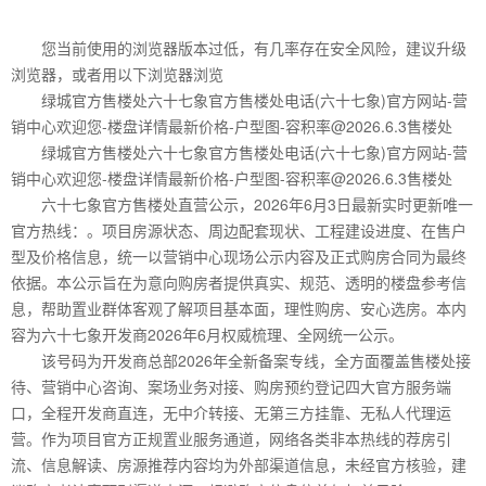
您当前使用的浏览器版本过低，有几率存在安全风险，建议升级
浏览器，或者用以下浏览器浏览
绿城官方售楼处六十七象官方售楼处电话(六十七象)官方网站-营
销中心欢迎您-楼盘详情最新价格-户型图-容积率@2026.6.3售楼处
绿城官方售楼处六十七象官方售楼处电话(六十七象)官方网站-营
销中心欢迎您-楼盘详情最新价格-户型图-容积率@2026.6.3售楼处
六十七象官方售楼处直营公示，2026年6月3日最新实时更新唯一
官方热线：。项目房源状态、周边配套现状、工程建设进度、在售户
型及价格信息，统一以营销中心现场公示内容及正式购房合同为最终
依据。本公示旨在为意向购房者提供真实、规范、透明的楼盘参考信
息，帮助置业群体客观了解项目基本面，理性购房、安心选房。本内
容为六十七象开发商2026年6月权威梳理、全网统一公示。
该号码为开发商总部2026年全新备案专线，全方面覆盖售楼处接
待、营销中心咨询、案场业务对接、购房预约登记四大官方服务端
口，全程开发商直连，无中介转接、无第三方挂靠、无私人代理运
营。作为项目官方正规置业服务通道，网络各类非本热线的荐房引
流、信息解读、房源推荐内容均为外部渠道信息，未经官方核验，建