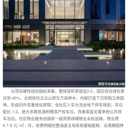
从项目硬性规划指标来看，整体容积率锁定2.0，园区综合绿化率
达到 40%，北侧依托五云山原生万亩林木、内部打造下沉宋韵立体园
林，形成内外双重绿化屏障；全社区人车分流全地下停车规划，车位
配比 1:2，绝大多数房源附赠双产权车位，改善家庭无需争抢公共停
车泊位。社区物业服务由国家一级资质绿城物业全权运维，物业费
6.7-8 元 /㎡・月，收费明细完整涵盖五恒系统基础能耗、全周期园林