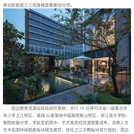
商业配套是之江改善楼盘重要加分项。
周边教育资源全龄段闭环落地，步行 10 分钟可达省一级重点学
军小学之江校区，直线 公里落地中国美院象山校区、浙江音乐学院、
美院附属中学，学前至初高中、艺术类高校资源密集排布，浓厚人文
艺术氛围持续赋能板块居住属性；依托之江文教板块官方规划，周边