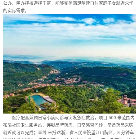
公办、民办择校选择丰富，能够完美满足陪读自住家庭子女就近求学
的实际需求。
医疗配套兼顾日常小病问诊与突发急症救治，项目 500 米范围内
布局社区卫生服务站、连锁品牌药房，日常感冒问诊、常备药品采购
就近就可以完成；直线 米抵达浙江省人民医院望江山院区，8 分钟车