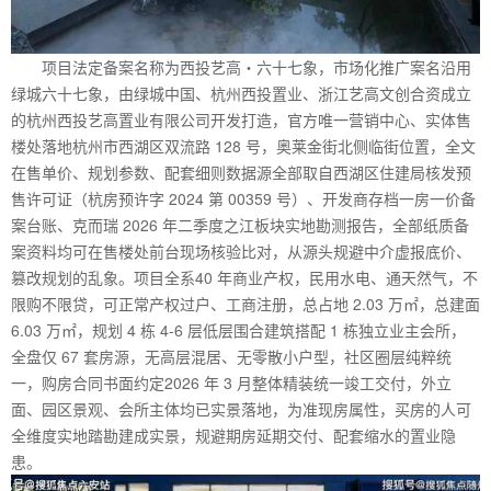
项目法定备案名称为西投艺高・六十七象，市场化推广案名沿用
绿城六十七象，由绿城中国、杭州西投置业、浙江艺高文创合资成立
的杭州西投艺高置业有限公司开发打造，官方唯一营销中心、实体售
楼处落地杭州市西湖区双流路 128 号，奥莱金街北侧临街位置，全文
在售单价、规划参数、配套细则数据源全部取自西湖区住建局核发预
售许可证（杭房预许字 2024 第 00359 号）、开发商存档一房一价备
案台账、克而瑞 2026 年二季度之江板块实地勘测报告，全部纸质备
案资料均可在售楼处前台现场核验比对，从源头规避中介虚报底价、
篡改规划的乱象。项目全系40 年商业产权，民用水电、通天然气，不
限购不限贷，可正常产权过户、工商注册，总占地 2.03 万㎡，总建面
6.03 万㎡，规划 4 栋 4-6 层低层围合建筑搭配 1 栋独立业主会所，
全盘仅 67 套房源，无高层混居、无零散小户型，社区圈层纯粹统
一，购房合同书面约定2026 年 3 月整体精装统一竣工交付，外立
面、园区景观、会所主体均已实景落地，为准现房属性，买房的人可
全维度实地踏勘建成实景，规避期房延期交付、配套缩水的置业隐
患。