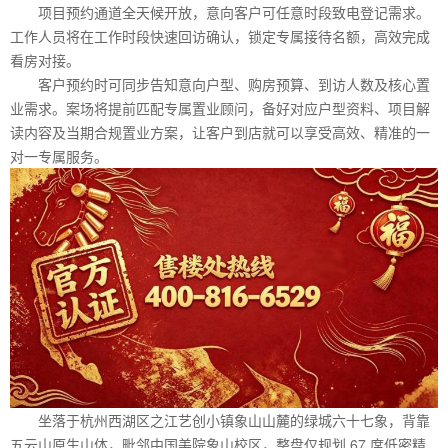
项目预约通道全天候开放，意向客户可任意时段致电登记需求。
工作人员将在工作时段快速回访确认，锁定专属接待名额，高效完成
看房对接。
客户预约时可同步告知意向户型、购房预算、到访人数及核心置
业需求。案场将提前匹配专属置业顾问，备好对应户型资料、项目解
读内容及当期合规置业方案，让客户到店就可以享受高效、精准的一
对一专属服务。
坐落于杭州西湖区之江艺创小镇象山山麓的绿城六十七象，背靠
五云山原生山体，毗邻中国美院象山校区，整盘仅规划 67 席低密精