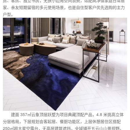
房、客房、独立书房，无狭小边角空间浪费，适配高净值家庭日常居
家、亲友短期留宿的多元使用场景，也是自住型客户优先选购的主力
户型。
建面 357㎡云象顶层跃墅为项目典藏顶配产品，4.8 米挑高立体
分层格局，下层规划会客起居、餐厨功能区，上层休憩居住区搭配
250㎡超大星空露台，无高层建筑遮挡，全域铺开五云山山景视野。