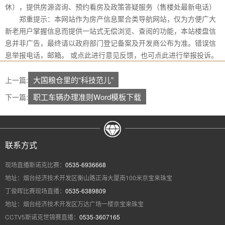
休），提供房源咨询、预约看房及政策答疑服务（售楼处最新电话）
郑重提示：本网站作为房产信息聚合类导航网站，仅为方便广大
新老用户掌握信息而提供一站式无偿浏览、查阅的功能，本站楼盘信
息并非广告，最终请以政府部门登记备案及开发商公布为准。错误信
息举报电话，邮箱。 或点此进行意见反馈，也可点此进行举报投诉。
大国粮仓里的“科技范儿”
上一篇:
职工车辆办理准则Word模板下载
下一篇:
联系方式
现场直播斯诺克比赛：
0535-6936668
地址：烟台经济技术开发区衡山路正海大厦南100米京宝来珠宝
丁俊晖比赛现场直播：
0535-6389809
地址：烟台经济技术开发区万达广场一楼京宝来珠宝
CCTV5斯诺克世锦赛直播：
0535-3607165