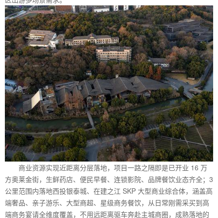
商业资源实现近距离分层落地，项目一路之隔即是已开业 16 万
方奥莱金街，生鲜药店、便民早餐、连锁影院、品牌餐饮业态齐全；3
公里范围内落地西投银泰城、在建之江 SKP 大型商业综合体，涵盖高
端奢品、亲子游乐、大型商超、星级商务餐饮，从日常刚需采买到高
端商务宴请全维度覆盖，不用远距离驱车奔赴主城商圈，成熟落地的