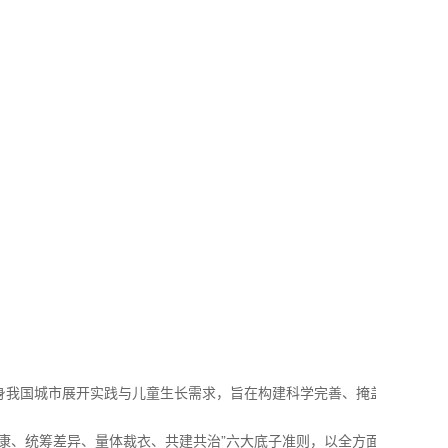
身我国城市展开实践与儿童生长需求，旨在构建科学完善、掩盖
、统筹差异、量体裁衣、共建共治”六大底子准则，以全方面