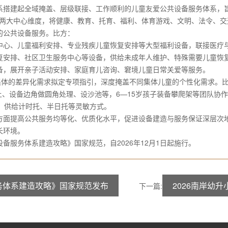
系搭建起全域掩盖、层级联接、工作顺利的儿童友爱公共设备服务体系，
”两大中心维度，将健康、教育、托育、福利、体育游戏、文明、法令、
的公共设备服务。比方：
心、儿童福利安排、专业残疾儿童恢复安排等大型福利设备，联接医疗与
安排、社区卫生服务中心等设备，供给未成年人维护、特殊需要儿童恢
，展开亲子活动安排、家庭育儿咨询、窘境儿童日常关爱等服务。
体的差异化需求拟定专项指引，深度掩盖不同集体儿童的个性化需求。
、设备边角做圆角处理、设沙池等，6—15岁孩子装备攀爬架等团队协
，供给计时托、半日托等灵敏方式。
面提高公共服务均等化、优质化水平，促进设备建造与服务保证深层次地
长环境。
务体系建造攻略》国家规范，自2026年12月1日起施行。
务体系建造攻略》国家规范发布
2026南岸幼
下一篇: