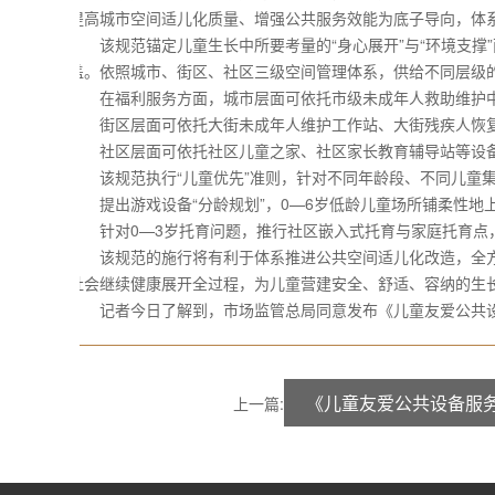
提高城市空间适儿化质量、增强公共服务效能为底子导向，体
该规范锚定儿童生长中所要考量的“身心展开”与“环境支撑
盖。依照城市、街区、社区三级空间管理体系，供给不同层级
在福利服务方面，城市层面可依托市级未成年人救助维护中
街区层面可依托大街未成年人维护工作站、大街残疾人恢复
社区层面可依托社区儿童之家、社区家长教育辅导站等设备
该规范执行“儿童优先”准则，针对不同年龄段、不同儿童集
提出游戏设备“分龄规划”，0—6岁低龄儿童场所铺柔性地上
针对0—3岁托育问题，推行社区嵌入式托育与家庭托育点
该规范的施行将有利于体系推进公共空间适儿化改造，全方
社会继续健康展开全过程，为儿童营建安全、舒适、容纳的生
记者今日了解到，市场监管总局同意发布《儿童友爱公共设备服
《儿童友爱公共设备服
上一篇: