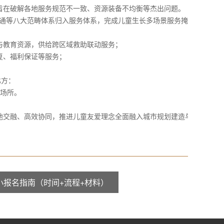
旨在破解各地服务规范不一致、资源装备不均衡等杰出问题。
交通等八大范畴体系归入服务体系，完成儿童生长多场景服务掩
教育资源，供给跨区域救助联动服务；
复、福利保证等服务；
比方：
作场所。
交融、高效协同，推进儿童友爱理念全面融入城市规划建造与
升小报名指南（时间+流程+材料）