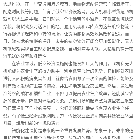
大助推器。在一些交通拥堵的城市，地面物流配送常常面临着堵车、
配送时间长等问题。但有了低空经济设施网，无人机和小型货运飞机
就可以大显身手啦。它们就像一个个勤劳的小蜜蜂，在低空领域快速
穿梭，将货物及时送达目的地。通用机场和起降点为这些航空物流飞
行器提供了起降和中转的场所，让货物能够高效地集散和配送。而
且，随技术的慢慢的提升，未来的航空物流可能会更加智能化，无人
机能轻松实现自主规划配送路线、自动避障等功能，大幅度的提升物
流配送的效率和准确性。
在农业领域，低空经济设施网也能发挥巨大的作用。飞机和无人
机能成为农业生产的得力助手。利用低空飞行的优势，它们能对农田
进行大面积的病虫害监测，就像给农田做了一次全面的体检，能够及
时有效地发现病虫害的迹象，并准确地定位受灾区域。然后，通过精
准的农药喷洒和播种作业，不但可以提高农业生产效率，还能减少农
药的使用量，降低对环境的污染。通用机场和起降点为这些农业航空
飞行器提供了作业的保障，让它们能够顺利地完成各项农业生产任
务。有了低空经济设施网的助力，传统农业正逐渐向高科技农业转型
升级，焕发出新的生机和活力。
智能化建设将是未来的一个重要发展趋势。想象一下，未来的通
用机场可能会实现全自动化运营，从飞机的调度、安检到登机，一切