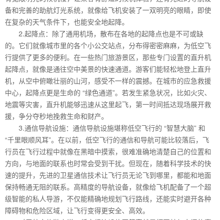
备和完善的助航灯光系统，就像给飞机安装了一双明亮的眼睛，即使
在复杂的天气条件下，也能安全地起降。
2.起降点：除了通用机场，散布在各地的起降点也是不可或缺
的。它们就像城市里的各个小公交站点，分布得密密麻麻，为低空飞
行提供了更多的便利。在一些热门旅游景区，那些专门设置的直升机
起降点，就像是通往空中美景的快速通道。游客们能轻松地登上直升
机，从空中俯瞰壮丽的山河，感受不一样的震撼。在城市的应急救援
中心，起降点更是生命的 “绿色通道”。若发生紧急状况，比如火灾、
地震等灾害，直升机能够迅速从这里起飞，第一时间抵达现场展开救
援，争分夺秒地挽救生命和财产。
3.通信导航设施：通信导航设施堪称低空飞行的 “智慧大脑” 和
“千里眼顺风耳”。在以前，低空飞行的通信和导航可能比较落后，飞
行员在飞行过程中就像在黑暗中摸索，很难准确地清楚自己的位置和
方向，与地面的联系也时常会受到干扰。但现在，随着科学技术的快
速的提升，先进的卫星通信技术让飞行员无论飞到哪里，都能和地面
保持畅通无阻的联系。高精度的导航设备，就像给飞机配备了一个超
级智能的私人导游，不仅能精确地规划飞行路线，还能实时避开各种
障碍物和危险区域，让飞行变得更安全、高效。