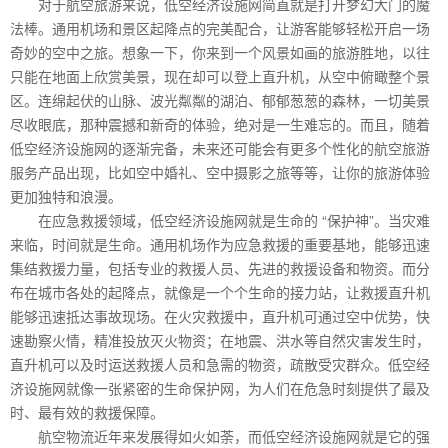
对于航空旅游来说，低空经济设施网简直就是打开梦幻大门的魔
法棒。通用机场和景区起降点的完美配合，让游客能够轻松开启一场
奇妙的空中之旅。想象一下，你来到一个风景如画的旅游胜地，以往
只能在地面上欣赏美景，现在却可以登上直升机，从空中俯瞰整个景
区。连绵起伏的山脉、波光粼粼的湖泊、郁郁葱葱的森林，一切美景
尽收眼底，那种震撼和新奇的体验，绝对是一生难忘的。而且，随着
低空经济设施网的逐渐完备，未来还可能会有更多个性化的航空旅游
服务产品出现，比如空中婚礼、空中摄影之旅等等，让你的旅游体验
更加独特和浪漫。
在应急救援领域，低空经济设施网就是生命的 “保护神”。当灾难
来临，时间就是生命。通用机场作为应急救援的重要基地，能够迅速
集结救援力量，包括专业的救援人员、先进的救援设备和物资。而分
布在城市各处的起降点，就像是一个个生命的接力站，让救援直升机
能够迅速抵达事故现场。在火灾救援中，直升机可通过空中优势，快
速勘察火情，精准投放灭火物资；在地震、洪水等自然灾害发生时，
直升机可以及时运送救援人员和急需的物资，疏散受灾群众。低空经
济设施网就像一张紧密的生命保护网，为人们在危急时刻提供了最及
时、最有效的救援保障。
航空物流近年来发展得如火如荼，而低空经济设施网就是它的强