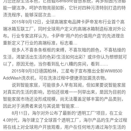
为您还原生活本色，它搭载iSensoric智感系统，再多顽固污渍都
能一键洁净，呵护衣物亮丽如新，它针对四种污渍特别打造的特
渍洗程序，能够深层次去…
2015年9月12日，全球高端家电品牌卡萨帝发布行业首个高
端冰箱互联工厂，同时全球用户定义的高端冰箱制造标准对外公
布。行业专家这样认为，卡萨帝“用户的价值用户造”的先进理念
重新定义了行业的高端标准，标志着…
很多人不喜条条框框的束缚，不喜灰暗的颜色，不喜枯燥的
生活，渴望活出生活的色彩!生活如何出彩？或许你认为想想就可
以了，原因无他，当你看到乱七八糟的房间，看到……
2015年9月3日德国柏林，三星电子宣布推出全新WW8500
AddWash洗衣机，可在洗涤过程中便捷添加漏洗衣物。
说到智能家居，可能很多人早有耳闻，但如果要说智能家居
对真实的生活的影响，恐怕还很难一一列举出来，是因为目前的
智能家居市场还没形成规模，尚无法覆盖足够丰富的产品类别，
因此对于消费者来说与其说是“智能家…
8月11日，海尔对外公布了最新的“透明工厂”项目，在工业
4.0时代，海尔建立了全球首个透明工厂，海尔产品的生产全过程
将在线上对全球用户开放观看，用户在任何地方通过海尔生活的