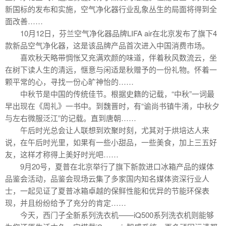
新国标的发布和实施，空气净化器行业乱象丛生的局面将得到全
面改善……
10月12日，芬兰空气净化器品牌LIFA air在北京发布了旗下4
款新品空气净化器，这是该品牌产品首次进入中国消费市场。
喜欢秋天略带惆怅又充满欢颜的味道，伴着秋风数流云，坐
在树下读人生的清远，惬意与闲适是秋赠予的一份礼物。怀着一
颗平常的心，寻找一份心旷神怡的……
中秋节是中国的传统佳节。根据史籍的记载，“中秋”一词最
早出现在《周礼》一书中。到魏晋时，有“谕尚书镇牛淆，中秋夕
与左右微服泛江”的记载。直到唐朝……
午后时光总会让人联想到欢聚时刻，尤其对于烘培达人来
说，在午后时光里，如果有一些小甜品，一些美食，加上三五好
友，这样才称得上美好时光吧……
9月20号，夏普在北京举行了旗下新款进口冰箱产品的媒体
品鉴会活动，品鉴会现场云集了多家国内知名媒体资深行业人
士，一起见证了夏普冰箱卓越的保鲜性能和优异的节能环保表
现，并且纷纷给予了充分的肯定……
今天，西门子全新系列洗衣机——iQ500系列洗衣机则能够