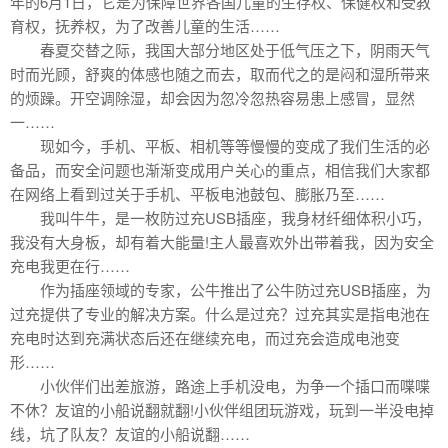
年的6月1日，它是为保障世界各国儿童的生存权、保健权和受教
育权，抚养权，为了改善儿童的生活……
春夏交替之际，我国大部分地区处于低气压之下，阴雨天气
时而光顾，舒爽的体感也随之而去，取而代之的是闷和湿所带来
的烦躁。开空调除湿，却会因为忽冷忽热容易患上感冒，显然
一……
现如今，手机、平板、相机等等慢慢的变成了我们生活的必
备品，而安全问题也渐渐变成用户关心的重点，相信我们大家都
在网络上看到过关于手机、平板电池鼓包、膨胀乃至……
我叫牛牛，是一枚防过充USB插座，我身材纤细体积小巧，
我没有大身板，却有着大能量!主人最喜欢外出带着我，因为安全
充电我更在行……
作为插座领域的专家，公牛推出了公牛防过充USB插座，为
过充提供了专业的解决方案。什么是过充？过充其实是指电池在
充电时达到充满状态后还在继续充电，而过充会造成电池变
形……
小伙伴们出差旅游，路途上手机没电，为争一个插口而喋喋
不休？友谊的小船说翻就翻!小伙伴组团玩游戏，玩到一半没电掉
线，坑了队友？友谊的小船说翻……