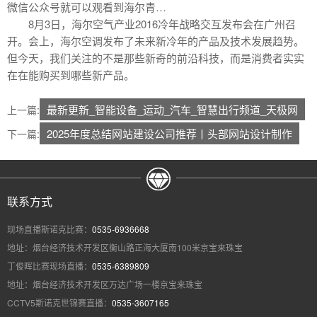
微信公众号就可以观看到海尔青…
8月3日，海尔空气产业2016冷年战略交互发布会在广州召
开。会上，海尔空调发布了未来新冷年的产品及技术发展趋势。
但今天，我们关注的不是那些新奇的前沿科技，而是消费者实实
在在能购买到哪些新产品。
最新更新_智能设备_运动_汽车_智慧出行频道_天极网
上一篇:
2025年度总结网站建设公司推荐丨头部网站设计制作
下一篇:
联系方式
现场直播斯诺克比赛：
0535-6936668
地址：烟台经济技术开发区衡山路正海大厦南100米京宝来珠宝
丁俊晖比赛现场直播：
0535-6389809
地址：烟台经济技术开发区万达广场一楼京宝来珠宝
CCTV5斯诺克世锦赛直播：
0535-3607165