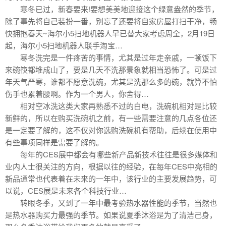
寒冬已过，新春要来!要想美美地迎接这个绿意盎然的季节，
除了事先将自己装扮一番，别忘了还要将自家房屋打扫干净，畅
快拥抱春天~海尔小5扫地机器人早已替大家考虑周全，2月19日
起，海尔小5扫地机器人联手淘宝…
寒冬洗完是一件疼苦的事情，尤其是过年走亲戚，一顿饭下
来碗筷都堆成山了，要是几天不洗那景象就相当恐怖了。可是过
年天气严寒，谁都不愿意洗碗，尤其是洗那么多的碗，就算不怕
伤手也累着腰啊。作为一个男人，你舍得…
相对空冰洗这类大家再熟悉不过的白电，洗碗机相对是比较
新鲜的，所以在购买洗碗机之前，有一些需要注意的几点各位还
是一定要了解的，这不仅对你选购洗碗机有帮助，后续在使用中
有些事项同样是需要了解的。
每年的CES展中都会有哪些新产品新技术往往是很多媒体和
业内人士很关注的方向，根据以往的经验，在每年CES中亮相的
新品通常也代表着在未来的一年中，该行业的主要发展趋势，可
以说，CES展是未来各个科技行业…
转眼冬季，又到了一年中最考验热水器性能的季节，当然也
是热水器购买力最强的季节。如果说夏季沐浴是为了清洁己身，