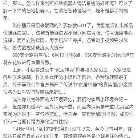
样。那么，怎么样来判断扫地机器人清洁系统的好坏呢？可以了
解一下你的扫地机器人，在清扫各种垃圾时，是不是都手到擒
来。
路由器只是用来联网的？那你就OUT了，优酷最近推出新品
优酷路由宝L1，这款智能路由器不但联网信号强、信号强度随心
选择，而且能防蹭网、用手机APP操控，还专对于视频需求优
化，看优酷视频速度大大提升!
360安全路由宣布：6月16日晚8点，360安全路由总经理卢东
将在花椒进行直播首秀。
上周，小编提过公牛“家居神器”将要和大家见面，大家也是
各种浮想联翩，作为处女座的小编也不例外，各种辗转难眠了一
周，终于等到公牛官方揭开了传说中“家居神器”的真实面纱!这款
命名为公牛WiFi智能插座2代…
或许你认为外面的大环境恶劣，我们的家居小环境会好一
点，但是你知道吗？室外污染严重，而室内污染更严重!尤其室内
密闭的环境下，空气不流动，污染会一直积累加剧!当然，如果你
拥有一台拥有强力净化空气性能…
“世界环境日”从1972年6月5日设立以来，至今已有44年。在
科技日新月异的这40多年里，环境问题始终是全球关注的焦点。