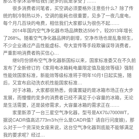
那么冬季沐浴带给我们更多的就是享受了……
很多消费者问笔者，买空调必须要格外注意些什么？除了传
统的制冷制热以外，空调的能耗也很重要，见多了一夜几度电，
每个月几百块的电费，相信我们大家都认为很伤不起……
2014年国内空气净化器市场品牌数达556个，较2013年增长
了268%。随着空气净化器品牌的剧增，空净市场也是乱象频生，
不少企业通过产品性能虚标、夸大宣传等手段欺骗误导消费者，
严重影响消费者购买信心…
继9月份颁布空气净化器新国标以来，国家标准委又在不久前
发布了全新修订的《家用电冰箱耗电量限定值及能效等级》强制
性能效国家标准，新能效等级标准将于明年10月1日起实施，随
后，又宣布启动洗衣机性能国家标准…
对于冰箱，大家都很熟悉，毋庸置疑的是冰箱市场正在大步
发展，而慢慢的变多的消费者已经不满足于小容量的冰箱，无论
是生活需要，还是装修需求，大容量冰箱的需求正在……
家里新添了一台三星空气净化器，型号是AX70J7000WT，
据说CADR值高达773m3/h(什么是CADR值？请自行问度娘)，那
么对于一个资深处女座来说，这台空气净化器到底能不能够满足
我的要求呢？经过…