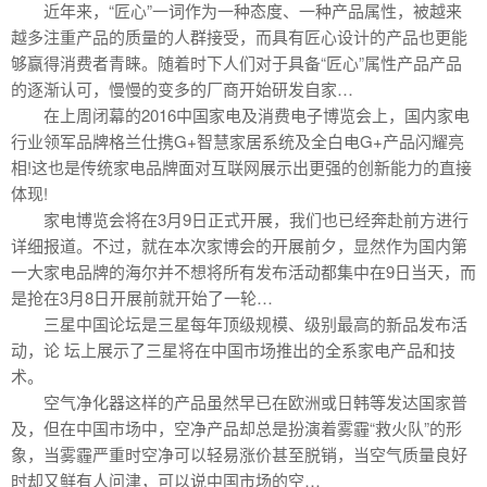
近年来，“匠心”一词作为一种态度、一种产品属性，被越来
越多注重产品的质量的人群接受，而具有匠心设计的产品也更能
够赢得消费者青睐。随着时下人们对于具备“匠心”属性产品产品
的逐渐认可，慢慢的变多的厂商开始研发自家…
在上周闭幕的2016中国家电及消费电子博览会上，国内家电
行业领军品牌格兰仕携G+智慧家居系统及全白电G+产品闪耀亮
相!这也是传统家电品牌面对互联网展示出更强的创新能力的直接
体现!
家电博览会将在3月9日正式开展，我们也已经奔赴前方进行
详细报道。不过，就在本次家博会的开展前夕，显然作为国内第
一大家电品牌的海尔并不想将所有发布活动都集中在9日当天，而
是抢在3月8日开展前就开始了一轮…
三星中国论坛是三星每年顶级规模、级别最高的新品发布活
动，论 坛上展示了三星将在中国市场推出的全系家电产品和技
术。
空气净化器这样的产品虽然早已在欧洲或日韩等发达国家普
及，但在中国市场中，空净产品却总是扮演着雾霾“救火队”的形
象，当雾霾严重时空净可以轻易涨价甚至脱销，当空气质量良好
时却又鲜有人问津，可以说中国市场的空…