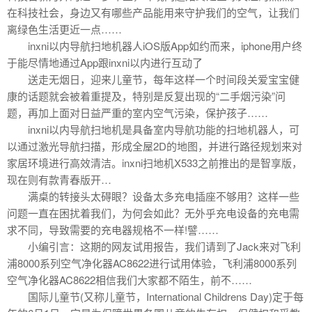
在科技社会，身边又有哪些产品能用来守护我们的空气，让我们
离绿色生活更近一点……
inxni以内导航扫地机器人iOS版App如约而来，iphone用户终
于能尽情地通过App跟inxni以内进行互动了
送走无烟日，迎来儿童节，每年这样一个时间段关爱宝宝健
康的话题就会被着重提及，特别是反复出现的“二手烟污染”问
题，再加上面对日益严重的室内空气污染，保护孩子……
inxni以内导航扫地机是具备室内导航功能的扫地机器人，可
以通过激光导航扫描，形成全屋2D的地图，并进行路径规划来对
家居环境进行高效清洁。inxni扫地机X533之前推出的是智享版，
现在则有款青春版开…
满桌的转接头太碍眼？设备太多充电插座不够用？这样一些
问题一直在困扰着我们，为何会如此？无外乎充电设备的充电需
求不同，导致需要的充电器规格不一样!譬……
小编引言：这期的网友试用报告，我们请到了Jack来对飞利
浦8000系列空气净化器AC8622进行试用体验，飞利浦8000系列
空气净化器AC8622相信我们大家都不陌生，前不……
国际儿童节(又称儿童节，International Childrens Day)定于每