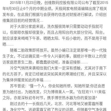
2015年11月23日晚，创维数码控股有限公司公布了截至2015
年9月30日止6个月的中期业绩。天极网家电频道编辑出席了相关
发布会，在此我们根据与会获得的信息对财报进行解读，介绍创
维集团目前的经营情况…
对于大部分家庭来说，洗衣服很简单只需要动动手指就可
以，但是晾衣服却很复杂，而且占用阳台的大部分空间。阳台，
就应该拿来喝喝下午茶、晒晒太阳、午后小歇的，而不是用于晾
晒……
随着二胎政策即将放开。虽然小编已注定是那唯一的一代独
生子女，不过这确实是一件令人兴奋的事，据统计半数以上的受
访家庭愿意生二胎，都蠢蠢欲动呢，准备迎接新……
冷空气悄然来袭相信我们大家一定深有感触，尤其对于南下
的北方孩子，肯定已经被这突如其来的寒潮给打败，并且深深以
为集体供暖是如此的幸福……
苏岑曾说：“懂一个人，你会知她所想，知她所望;你还会愿
意为她付出，为她改变，只为博得美人一笑。”在狂欢11.11来临
之际，亦是深秋初冬时节，携手博世热水器为你的爱加温^
刚过去的十一长假后几天，北京、河北等地又被雾霾所覆
盖，净化空气、逃避雾霾又称了热议的话题。但随着空气净化器