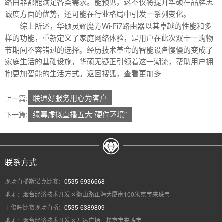
路由器都能满足各类需求。能预见，这不仅将提升华硕在品牌忠
诚度方面的优势，还可能在行业格局中引发一系列变化。
综上所述，华硕灵耀魔方Wi-Fi7路由器以其卓越的性能和多
样的功能，重新定义了家庭网络体验，是用户在此次双十一购物
节期间不容错过的选择。经历技术革命的智能设备慢慢的变成了
家庭生活的基础设施，华硕无疑正引领着这一潮流，帮助用户拥
抱更加智能的生活方式。返回搜狐，查看更加多
联通好服务用心为客户
上一篇:
绿幕虚拟直播五大“硬件环境”
下一篇:
联系方式
现场直播斯诺克比赛：
0535-6936668
地址：烟台经济技术开发区衡山路正海大厦南100米京宝来珠宝
丁俊晖比赛现场直播：
0535-6389809
地址：烟台经济技术开发区万达广场一楼京宝来珠宝