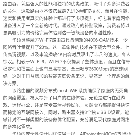
路由器，凭借强大的性能和独特的优惠政策，吸引了众多消费者
的关注。这款路由器不仅搭载最先进的WiFi7技术，而且在性能、
速度和使用者真实的体验上都进行了多项提升，标志着家庭网络
设备进入了一个全新的时代。通过政府的补贴政策，消费者将以
更具吸引力的价格完美体验到这一智能设备的卓越性能。
华硕灵耀魔方Wi-Fi7路由器具备创新的4096-QAM技术，令
网络吞吐量提升了20%。这一革命性的技术在下载大型文件、上
传高清视频、以及串流播放4K内容时展现出了非凡的速度，令人
惊叹。相较于Wi-Fi 6，Wi-Fi 7不仅提高了整体速度，而且在信号
稳定性和覆盖面上也有显著提高，全屋畅享3600Mbps的高速网
络。这对于日益增加的智能家庭设备来说，显然是一个理想的解
决方案。
该路由器的双频分布式mesh WiFi系统确保了家庭内无死角
的网络覆盖，极大提升了用户的在线体验。无论是进行在线游
戏、远程办公，还是享受高清视频娱乐，灵耀魔方都能提供快速
而稳定的互联网接入。同时，路由器支持3个独立SSID设置，能
够针对不一样类型的设备做优化配置，充分满足现代家庭对网络
的多样化需求。
华硕的安全性设计同样值得一提。AiProtection和QoS等智能